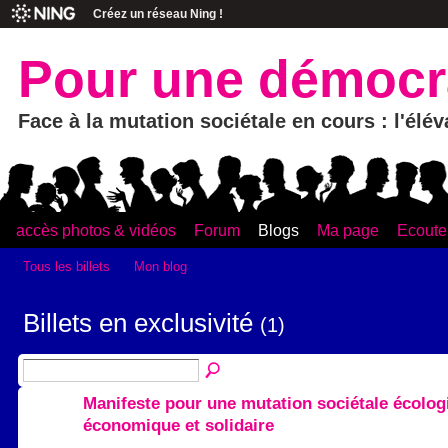
Créez un réseau Ning !
Pour une démocra
Face à la mutation sociétale en cours : l'élé
accès photos & vidéos
Forum
Blogs
Ma page
Ecouter
Tous les billets
Mon blog
Billets en exclusivité
(1)
Manifeste pour une mutation sociétale écolog
économique et solidaire