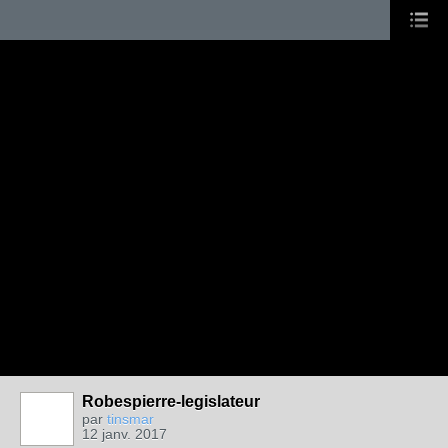
Robespierre-legislateur
par
tinsmar
12 janv. 2017