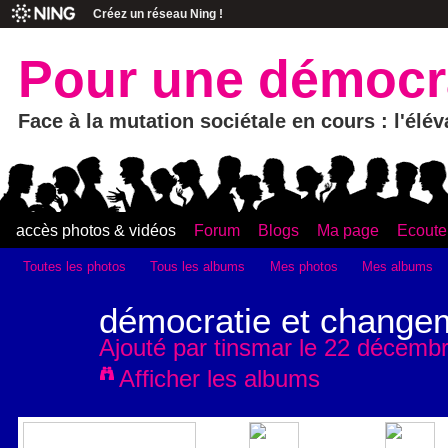
Créez un réseau Ning !
Pour une démocra
Face à la mutation sociétale en cours : l'élé
accès photos & vidéos
Forum
Blogs
Ma page
Ecouter
Toutes les photos
Tous les albums
Mes photos
Mes albums
démocratie et change
Ajouté par
tinsmar
le 22 décembr
Afficher les albums