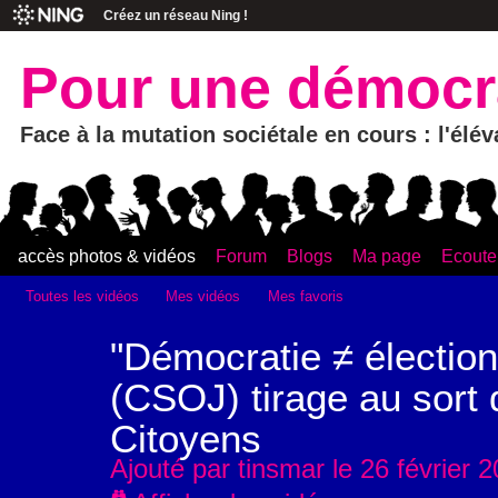
Créez un réseau Ning !
Pour une démocra
Face à la mutation sociétale en cours : l'élé
accès photos & vidéos
Forum
Blogs
Ma page
Ecouter
Toutes les vidéos
Mes vidéos
Mes favoris
"Démocratie ≠ élection
(CSOJ) tirage au sort
Citoyens
Ajouté par
tinsmar
le 26 février 